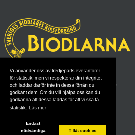
Sveriges Biodlares Riksförbund
Vi använder oss av tredjepartsleverantörer
Borgmästaregatan 26, 596 34 Skänninge
för statistik, men vi respekterar din integritet
Telefon 0142- 48 20 00, E-post: info@biodlarna.se
och laddar därför inte in dessa förrän du
Köpvillkor för medlemskap
godkänt dem. Om du vill hjälpa oss kan du
godkänna att dessa laddas för att vi ska få
statistik.
Läs mer
Endast
nödvändiga
Tillåt cookies