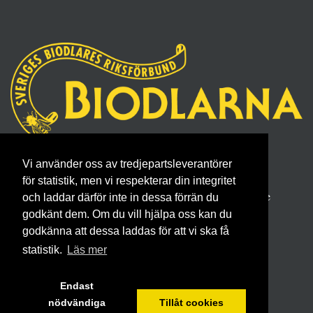
Sveriges Biodlares Riksförbund
Vi använder oss av tredjepartsleverantörer
Borgmästaregatan 26, 596 34 Skänninge
för statistik, men vi respekterar din integritet
Telefon 0142- 48 20 00, E-post: info@biodlarna.se
och laddar därför inte in dessa förrän du
Köpvillkor för medlemskap
godkänt dem. Om du vill hjälpa oss kan du
godkänna att dessa laddas för att vi ska få
statistik.
Läs mer
Endast
nödvändiga
Tillåt cookies