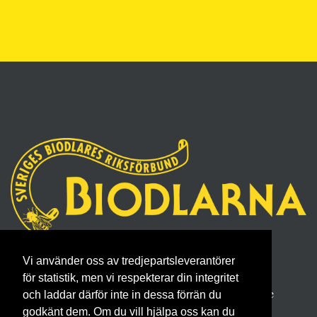
Sveriges Biodlares Riksförbund
Vi använder oss av tredjepartsleverantörer
Borgmästaregatan 26, 596 34 Skänninge
för statistik, men vi respekterar din integritet
Telefon 0142- 48 20 00, E-post: info@biodlarna.se
och laddar därför inte in dessa förrän du
Köpvillkor för medlemskap
godkänt dem. Om du vill hjälpa oss kan du