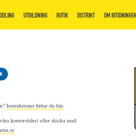
ODLING
UTBILDNING
BUTIK
DISTRIKT
OM BITIDNINGE
N
en?
Instruktioner hittar du här.
åra kontorstider) eller skicka mail
rna.se