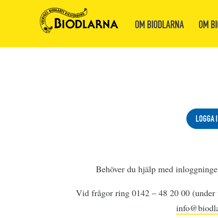
OM BIODLARNA
OM BI
LOGGA I
Behöver du hjälp med inloggning
Vid frågor ring 0142 – 48 20 00 (under v
info@biodla