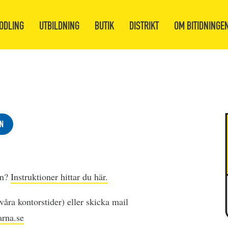
ODLING
UTBILDNING
BUTIK
DISTRIKT
OM BITIDNINGE
N
en?
Instruktioner hittar du här.
åra kontorstider) eller skicka mail
rna.se