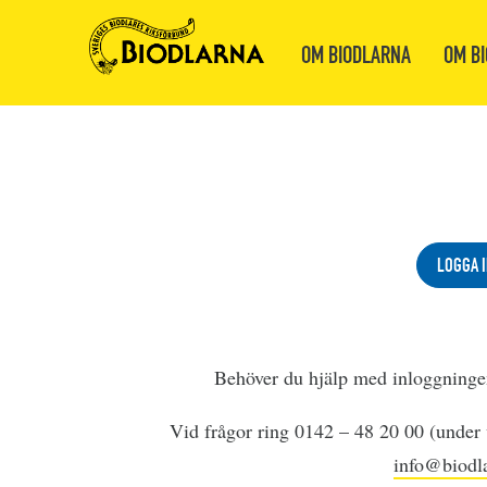
OM BIODLARNA
OM BI
LOGGA I
Behöver du hjälp med inloggning
Vid frågor ring 0142 – 48 20 00 (under v
info@biodla