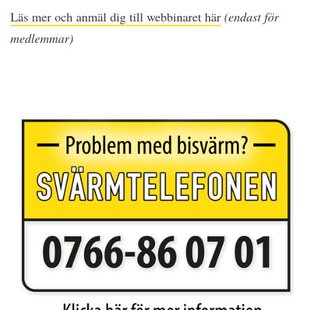
Läs mer och anmäl dig till webbinaret här
(endast för
medlemmar)