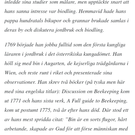
inledde sina studier
som målare, men upptäckte snart att
hans sanna intresse var biodling. Hemmavid hade hans
pappa hundratals bikupor och grannar brukade samlas i
deras by och diskutera jordbruk och biodling.
1769 började han jobba fulltid som den första kungliga
läraren i jordbruk i det österrikiska kungadömet. Han
höll sig med bin i Augarten, de kejserliga trädgårdarna i
Wien, och reste runt i riket och presenterade sina
observationer. Han skrev två böcker (på tyska men här
med sina engelska titlar): Discussion on Beekeeping kom
ut 1771 och hans sista verk, A Full guide to Beekeeping,
kom ut postumt 1775, två år efter hans död. Där stod ett
av hans mest spridda citat: ”Bin är en sorts flugor, hårt
arbetande, skapade av Gud för att förse människan med