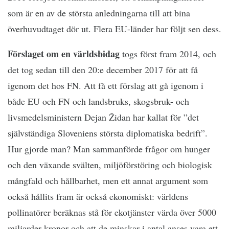
som är en av de största anledningarna till att bina
överhuvudtaget dör ut. Flera EU-länder har följt sen dess.
Förslaget om en världsbidag
togs först fram 2014, och
det tog sedan till den 20:e december 2017 för att få
igenom det hos FN. Att få ett förslag att gå igenom i
både EU och FN och landsbruks, skogsbruk- och
livsmedelsministern Dejan Židan har kallat för ”det
självständiga Sloveniens största diplomatiska bedrift”.
Hur gjorde man? Man sammanförde frågor om hunger
och den växande svälten, miljöförstöring och biologisk
mångfald och hållbarhet, men ett annat argument som
också hållits fram är också ekonomiskt: världens
pollinatörer beräknas stå för ekotjänster värda över 5000
miljarder kronor och att de minskar i antal anses vara ett