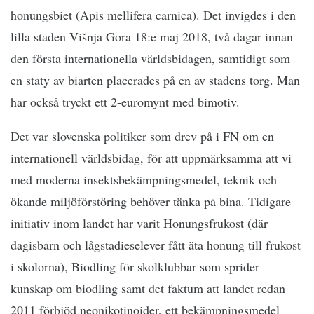
honungsbiet (Apis mellifera carnica). Det invigdes i den
lilla staden Višnja Gora 18:e maj 2018, två dagar innan
den första internationella världsbidagen, samtidigt som
en staty av biarten placerades på en av stadens torg. Man
har också tryckt ett 2-euromynt med bimotiv.
Det var slovenska politiker som drev på i FN om en
internationell världsbidag, för att uppmärksamma att vi
med moderna insektsbekämpningsmedel, teknik och
ökande miljöförstöring behöver tänka på bina. Tidigare
initiativ inom landet har varit Honungsfrukost (där
dagisbarn och lågstadieselever fått äta honung till frukost
i skolorna), Biodling för skolklubbar som sprider
kunskap om biodling samt det faktum att landet redan
2011 förbjöd neonikotinoider, ett bekämpningsmedel