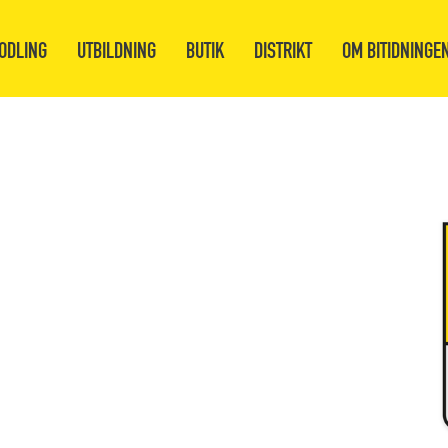
ODLING
UTBILDNING
BUTIK
DISTRIKT
OM BITIDNINGE