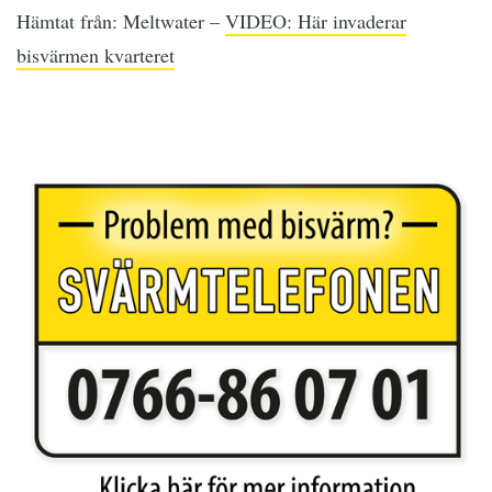
Hämtat från: Meltwater –
VIDEO: Här invaderar
bisvärmen kvarteret