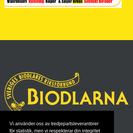
Sveriges Biodlares Riksförbund
Vi använder oss av tredjepartsleverantörer
Borgmästaregatan 26, 596 34 Skänninge
för statistik, men vi respekterar din integritet