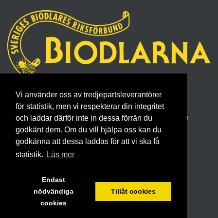
Sveriges Biodlares Riksförbund
Vi använder oss av tredjepartsleverantörer
Borgmästaregatan 26, 596 34 Skänninge
för statistik, men vi respekterar din integritet
Telefon 0142- 48 20 00, E-post: info@biodlarna.se
och laddar därför inte in dessa förrän du
Köpvillkor för medlemskap
godkänt dem. Om du vill hjälpa oss kan du
godkänna att dessa laddas för att vi ska få
statistik.
Läs mer
Endast
nödvändiga
Tillåt cookies
cookies