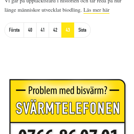
Vi går på upptäcktsfärd i historien och tar reda på hur
länge människor utvecklat biodling.
Läs mer här
Första
40
41
42
43
Sista