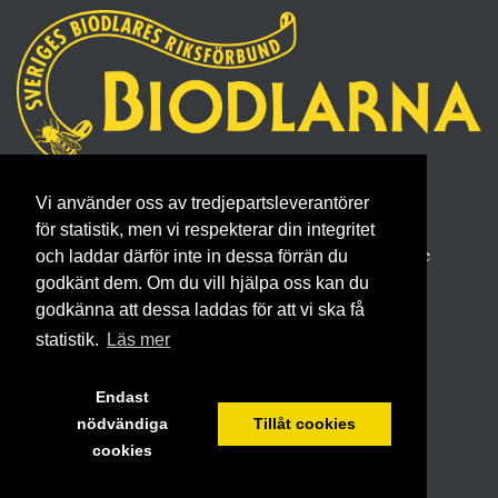
Sveriges Biodlares Riksförbund
Vi använder oss av tredjepartsleverantörer
Borgmästaregatan 26, 596 34 Skänninge
för statistik, men vi respekterar din integritet
Telefon 0142- 48 20 00, E-post: info@biodlarna.se
och laddar därför inte in dessa förrän du
Köpvillkor för medlemskap
godkänt dem. Om du vill hjälpa oss kan du
godkänna att dessa laddas för att vi ska få
statistik.
Läs mer
Endast
nödvändiga
Tillåt cookies
cookies