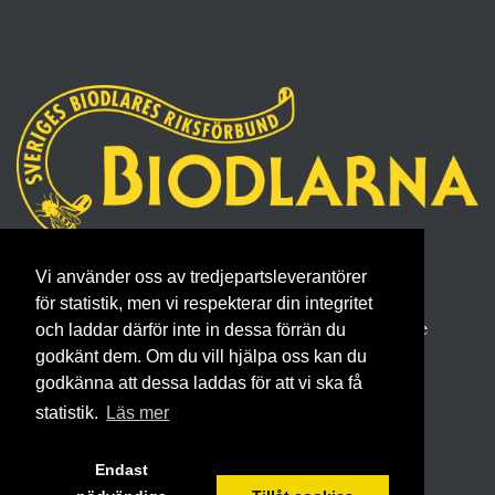
Sveriges Biodlares Riksförbund
Vi använder oss av tredjepartsleverantörer
Borgmästaregatan 26, 596 34 Skänninge
för statistik, men vi respekterar din integritet
Telefon 0142- 48 20 00, E-post: info@biodlarna.se
och laddar därför inte in dessa förrän du
Köpvillkor för medlemskap
godkänt dem. Om du vill hjälpa oss kan du
godkänna att dessa laddas för att vi ska få
statistik.
Läs mer
Endast