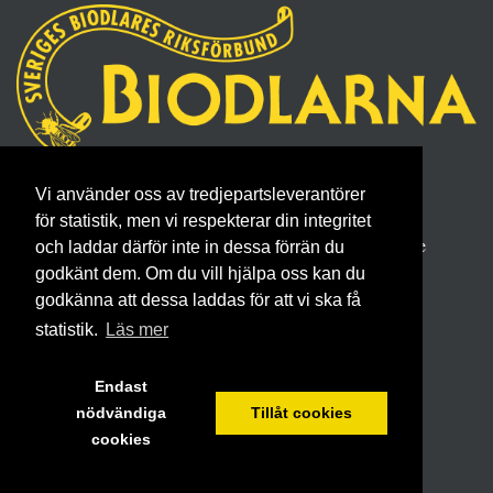
Sveriges Biodlares Riksförbund
Vi använder oss av tredjepartsleverantörer
Borgmästaregatan 26, 596 34 Skänninge
för statistik, men vi respekterar din integritet
Telefon 0142- 48 20 00, E-post: info@biodlarna.se
och laddar därför inte in dessa förrän du
Köpvillkor för medlemskap
godkänt dem. Om du vill hjälpa oss kan du
godkänna att dessa laddas för att vi ska få
statistik.
Läs mer
Endast
nödvändiga
Tillåt cookies
cookies