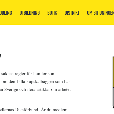
ODLING
UTBILDNING
BUTIK
DISTRIKT
OM BITIDNINGE
7
t saknas regler för humlor som
ar om den Lilla kupskalbaggen som har
rån Sverige och flera artiklar om arbetet
odlarnas Riksförbund. Är du medlem