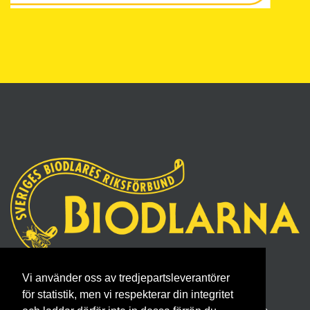
Sveriges Biodlares Riksförbund
Vi använder oss av tredjepartsleverantörer
Borgmästaregatan 26, 596 34 Skänninge
för statistik, men vi respekterar din integritet
Telefon 0142- 48 20 00, E-post: info@biodlarna.se