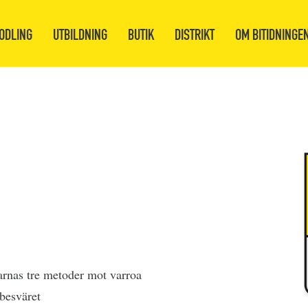
ODLING
UTBILDNING
BUTIK
DISTRIKT
OM BITIDNINGE
arnas tre metoder mot varroa
besväret