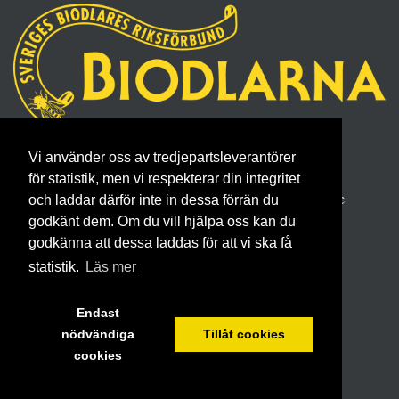
Sveriges Biodlares Riksförbund
Vi använder oss av tredjepartsleverantörer
Borgmästaregatan 26, 596 34 Skänninge
för statistik, men vi respekterar din integritet
Telefon 0142- 48 20 00, E-post: info@biodlarna.se
och laddar därför inte in dessa förrän du
Köpvillkor för medlemskap
godkänt dem. Om du vill hjälpa oss kan du
godkänna att dessa laddas för att vi ska få
statistik.
Läs mer
Endast
nödvändiga
Tillåt cookies
cookies