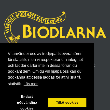
Sveriges Biodlares Riksförbund
Vi använder oss av tredjepartsleverantörer
Borgmästaregatan 26, 596 34 Skänninge
för statistik, men vi respekterar din integritet
Telefon 0142- 48 20 00, E-post: info@biodlarna.se
och laddar därför inte in dessa förrän du
godkänt dem. Om du vill hjälpa oss kan du
Köpvillkor för medlemskap
godkänna att dessa laddas för att vi ska få
statistik.
Läs mer
Endast
nödvändiga
Tillåt cookies
cookies