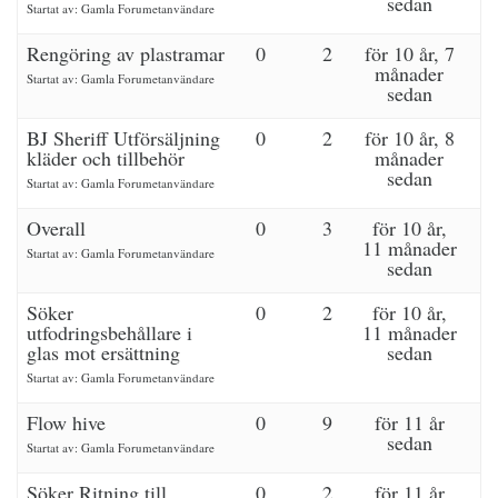
sedan
Startat av:
Gamla Forumetanvändare
Rengöring av plastramar
0
2
för 10 år, 7
månader
Startat av:
Gamla Forumetanvändare
sedan
BJ Sheriff Utförsäljning
0
2
för 10 år, 8
kläder och tillbehör
månader
sedan
Startat av:
Gamla Forumetanvändare
Overall
0
3
för 10 år,
11 månader
Startat av:
Gamla Forumetanvändare
sedan
Söker
0
2
för 10 år,
utfodringsbehållare i
11 månader
glas mot ersättning
sedan
Startat av:
Gamla Forumetanvändare
Flow hive
0
9
för 11 år
sedan
Startat av:
Gamla Forumetanvändare
Söker Ritning till
0
2
för 11 år