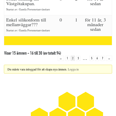
Västgötakupan.
sedan
Startat av:
Gamla Forumetanvändare
Enkel silikonform till
0
1
för 11 år, 3
mellanväggar???
månader
sedan
Startat av:
Gamla Forumetanvändare
Visar 15 ämnen - 16 till 30 (av totalt 94)
…
←
1
2
3
5
6
7
→
Du måste vara inloggad för att skapa nya ämnen.
Logga in