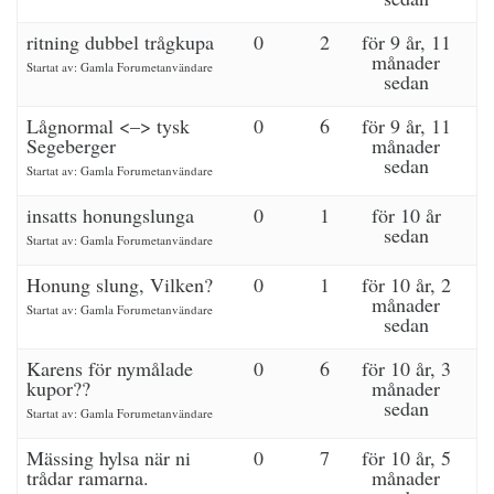
ritning dubbel trågkupa
0
2
för 9 år, 11
månader
Startat av:
Gamla Forumetanvändare
sedan
Lågnormal <–> tysk
0
6
för 9 år, 11
Segeberger
månader
sedan
Startat av:
Gamla Forumetanvändare
insatts honungslunga
0
1
för 10 år
sedan
Startat av:
Gamla Forumetanvändare
Honung slung, Vilken?
0
1
för 10 år, 2
månader
Startat av:
Gamla Forumetanvändare
sedan
Karens för nymålade
0
6
för 10 år, 3
kupor??
månader
sedan
Startat av:
Gamla Forumetanvändare
Mässing hylsa när ni
0
7
för 10 år, 5
trådar ramarna.
månader