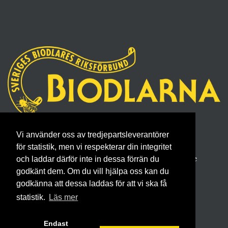
Sveriges Biodlares Riksförbund
Vi använder oss av tredjepartsleverantörer
Borgmästaregatan 26, 596 34 Skänninge
för statistik, men vi respekterar din integritet
Telefon 0142- 48 20 00, E-post: info@biodlarna.se
och laddar därför inte in dessa förrän du
godkänt dem. Om du vill hjälpa oss kan du
Köpvillkor för medlemskap
godkänna att dessa laddas för att vi ska få
statistik.
Läs mer
Endast