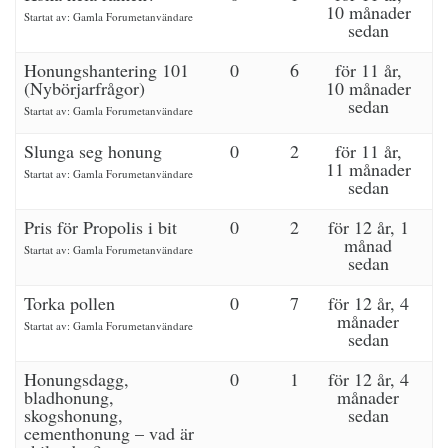
10 månader
Startat av:
Gamla Forumetanvändare
sedan
Honungshantering 101
0
6
för 11 år,
(Nybörjarfrågor)
10 månader
sedan
Startat av:
Gamla Forumetanvändare
Slunga seg honung
0
2
för 11 år,
11 månader
Startat av:
Gamla Forumetanvändare
sedan
Pris för Propolis i bit
0
2
för 12 år, 1
månad
Startat av:
Gamla Forumetanvändare
sedan
Torka pollen
0
7
för 12 år, 4
månader
Startat av:
Gamla Forumetanvändare
sedan
Honungsdagg,
0
1
för 12 år, 4
bladhonung,
månader
skogshonung,
sedan
cementhonung – vad är