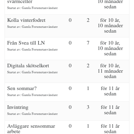
svärmceller
10 månader
sedan
Startat av:
Gamla Forumetanvändare
Kolla vinterfodret
0
2
för 10 år,
10 månader
Startat av:
Gamla Forumetanvändare
sedan
Från Svea till LN
0
7
för 10 år,
10 månader
Startat av:
Gamla Forumetanvändare
sedan
Digitala skötselkort
0
2
för 10 år,
11 månader
Startat av:
Gamla Forumetanvändare
sedan
Sen sommar?
0
1
för 11 år
sedan
Startat av:
Gamla Forumetanvändare
Invintring
0
3
för 11 år
sedan
Startat av:
Gamla Forumetanvändare
Avläggare sensommar
0
1
för 11 år
arbete
sedan