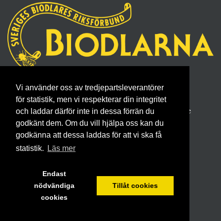
Sveriges Biodlares Riksförbund
Vi använder oss av tredjepartsleverantörer
Borgmästaregatan 26, 596 34 Skänninge
för statistik, men vi respekterar din integritet
Telefon 0142- 48 20 00, E-post: info@biodlarna.se
och laddar därför inte in dessa förrän du
godkänt dem. Om du vill hjälpa oss kan du
Köpvillkor för medlemskap
godkänna att dessa laddas för att vi ska få
statistik.
Läs mer
Endast
nödvändiga
Tillåt cookies
cookies