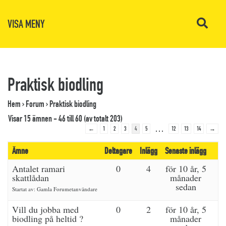
VISA MENY
Praktisk biodling
Hem
›
Forum
›
Praktisk biodling
Visar 15 ämnen - 46 till 60 (av totalt 203)
…
←
1
2
3
4
5
12
13
14
→
Ämne
Deltagare
Inlägg
Senaste inlägg
Antalet ramari
0
4
för 10 år, 5
skattlådan
månader
sedan
Startat av:
Gamla Forumetanvändare
Vill du jobba med
0
2
för 10 år, 5
biodling på heltid ?
månader