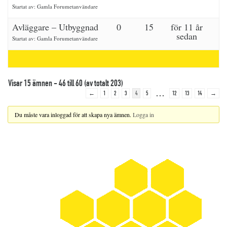
Startat av:
Gamla Forumetanvändare
Avläggare – Utbyggnad
0
15
för 11 år
sedan
Startat av:
Gamla Forumetanvändare
Visar 15 ämnen - 46 till 60 (av totalt 203)
…
←
1
2
3
4
5
12
13
14
→
Du måste vara inloggad för att skapa nya ämnen.
Logga in