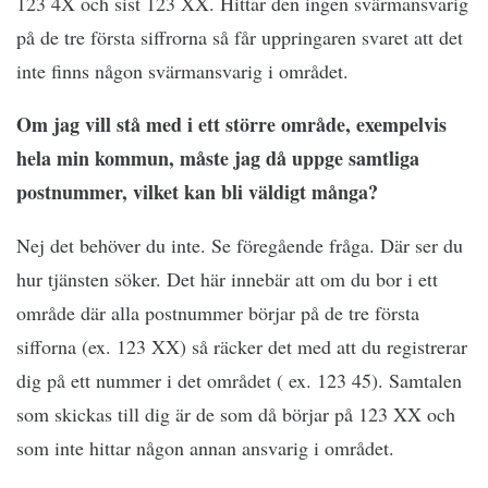
123 4X och sist 123 XX. Hittar den ingen svärmansvarig
på de tre första siffrorna så får uppringaren svaret att det
inte finns någon svärmansvarig i området.
Om jag vill stå med i ett större område, exempelvis
hela min kommun, måste jag då uppge samtliga
postnummer, vilket kan bli väldigt många?
Nej det behöver du inte. Se föregående fråga. Där ser du
hur tjänsten söker. Det här innebär att om du bor i ett
område där alla postnummer börjar på de tre första
sifforna (ex. 123 XX) så räcker det med att du registrerar
dig på ett nummer i det området ( ex. 123 45). Samtalen
som skickas till dig är de som då börjar på 123 XX och
som inte hittar någon annan ansvarig i området.