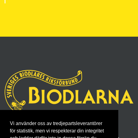
Sveriges Biodlares Riksförbund
Vi använder oss av tredjepartsleverantörer
Borgmästaregatan 26, 596 34 Skänninge
för statistik, men vi respekterar din integritet
Telefon 0142- 48 20 00, E-post: info@biodlarna.se