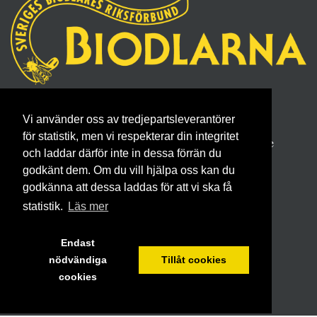
Sveriges Biodlares Riksförbund
Vi använder oss av tredjepartsleverantörer
Borgmästaregatan 26, 596 34 Skänninge
för statistik, men vi respekterar din integritet
Telefon 0142- 48 20 00, E-post: info@biodlarna.se
och laddar därför inte in dessa förrän du
Köpvillkor för medlemskap
godkänt dem. Om du vill hjälpa oss kan du
godkänna att dessa laddas för att vi ska få
statistik.
Läs mer
Endast
nödvändiga
Tillåt cookies
cookies