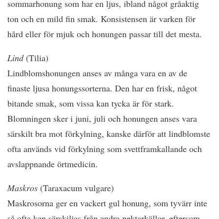
sommarhonung som har en ljus, ibland något gråaktig
ton och en mild fin smak. Konsistensen är varken för
hård eller för mjuk och honungen passar till det mesta.
Lind
(Tilia)
Lindblomshonungen anses av många vara en av de
finaste ljusa honungssorterna. Den har en frisk, något
bitande smak, som vissa kan tycka är för stark.
Blomningen sker i juni, juli och honungen anses vara
särskilt bra mot förkylning, kanske därför att lindblomste
ofta används vid förkylning som svettframkallande och
avslappnande örtmedicin.
Maskros
(Taraxacum vulgare)
Maskrosorna ger en vackert gul honung, som tyvärr inte
så ofta kan särskiljas från andra nektarkällor, eftersom