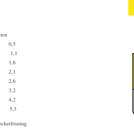
ten
,5
,1
,6
,1
,6
,2
,2
,3
ockerlösning.