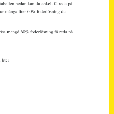
abellen nedan kan du enkelt få reda på
hur många liter 60% foderlösning du
viss mängd 60% foderlösning få reda på
liter